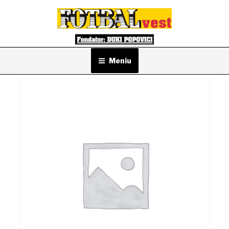
Sari
la
conținut
Meniu