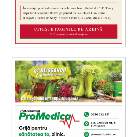
În sondajul pentru desemnarea celui mai bun fotbalist din ”D” Timiș,
după turul sezonului 08-09, pe primul loc s-a clasat Dan Rațiu
(Chișoda), urmat de Sanyi Kovacs (Textila) și Sorin Micșa (Recaș).
CITEȘTE PAGINILE DE ARHIVĂ
PDF complet pentru abonați →