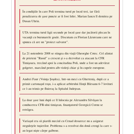
În condițiile în care Poli termina turul pe locul trei, iar fără
penalizarea de șase puncte ar fi fost lider, Marian Iancu îl demitea pe
Dusan Uhrin.
UTA termina turul ligii secunde pe locul șase dar jucătorii plecau în
vacanță cu buzunarele goale. Discutam cu Florian Lăzureanu care ne
spunea că are un ”proiect salvator”.
La 21 noiembrie 2008 se stingea din viață Gheorghe Cotec. Cel alintat
de prieteni ”Rusul” a crescut și s-a dezvoltat ca atacant la CFR
Timișoara, trecând apoi la concitadina Poli, unde a fost un adevărat
golgeter, marcând pentru alb-violeți chiar și în cupele europene.
Andrei Faur (Voința Șoșdea), într-un meci cu Gherteniș, după ce a
primit cartonașul roșu, i-a aplicat arbitrului Iliuță Bârsanu 6-7 lovituri
ce l-au trimis pe fluieraș la Spitalul Județean.
La doar șase luni după ce îl înlocuia pe Alexandru Silvășan la
conducerea CFR-ului timișean, finanțatorul Georgică Cornu se
retrăgea.
Variașul era să piardă meciul cu Cenad deoarece nu a asigurat
stegulețele tușierilor. Problema s-a rezolvat din două crengi la care s-
au legat niște cârpe galbene.